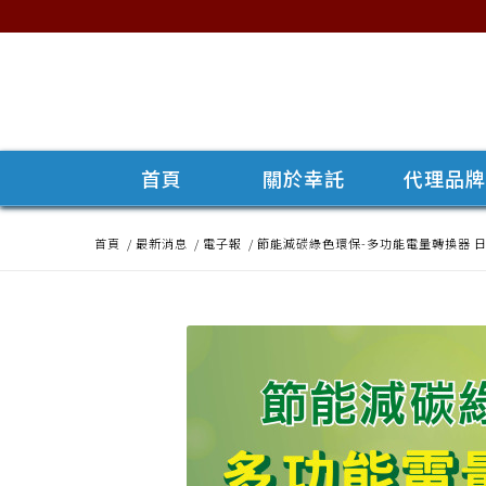
首頁
關於幸託
代理品
首頁
/
最新消息
/
電子報
/
節能減碳綠色環保-多功能電量轉換器 日本MG