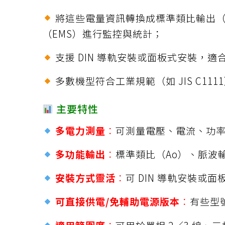
將這些電量資訊轉換成標準類比輸出（如 4-
（EMS）進行監控與統計；
支援 DIN 導軌安裝或面板式安裝，
多數機型符合工業規範（如 JIS C1
主要特性
多電力測量
：
可測量電壓、電流、功
多功能輸出
：
標準類比（Ao）、脈波輸出
安裝方式靈活
：
可 DIN 導軌安裝或
可直接供電/免輔助電源版本
：
有些型