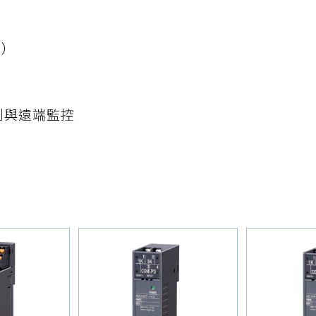
S）
量測與遠端監控
估