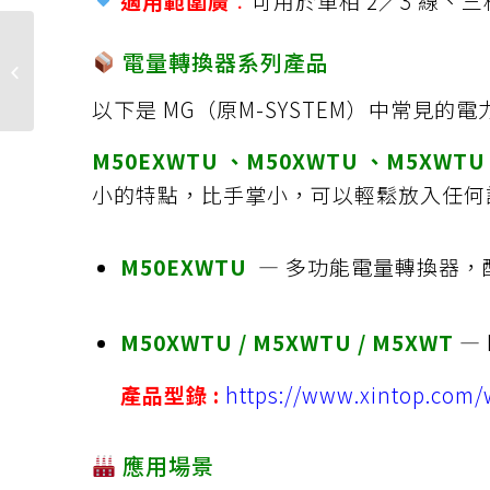
適用範圍廣
：
可用於單相 2／3 線、三相
電量轉換器系列產品
VAISALA 攜帶式（手
持） 設備
以下是 MG（原M-SYSTEM）中常見的
M50EXWTU 、
M50XWTU 、M5XWT
小的特點，比手掌小，可以輕鬆放入任何
M50EXWTU
— 多功能電量轉換器，配備
M50XWTU / M5XWTU /
M5XWT
—
產品型錄 :
https://www.xintop.c
應用場景