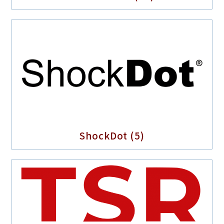
ShockDot
(5)