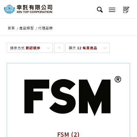
首頁
/
產品類型
/
代理品牌
排序方式
默認順序
顯示
點
12 每頁商品
擊升
序顯
示產
品
FSM
(2)