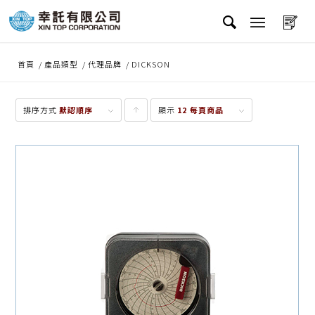
首頁
/
產品類型
/
代理品牌
/
DICKSON
排序方式
默認順序
顯示
點
12 每頁商品
擊升
序顯
示產
品