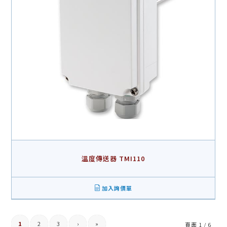
溫度傳送器 TMI110
加入詢價單
1
2
3
›
»
頁面 1 / 6