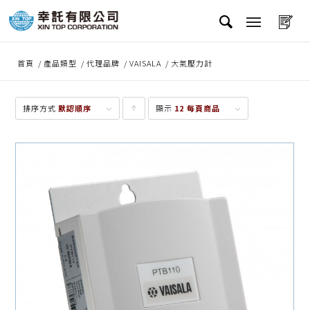
首頁
/
產品類型
/
代理品牌
/
VAISALA
/
大氣壓力計
排序方式
默認順序
顯示
點
12 每頁商品
擊升
序顯
示產
品