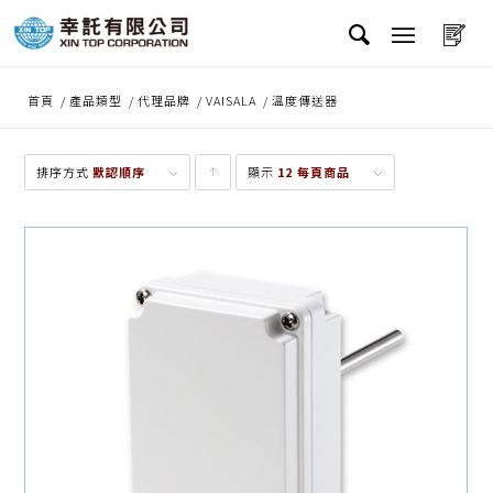
首頁
/
產品類型
/
代理品牌
/
VAISALA
/
溫度傳送器
排序方式
默認順序
顯示
點
12 每頁商品
擊升
序顯
示產
品