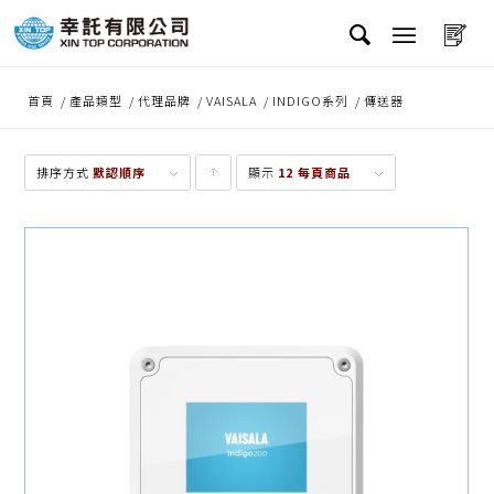
首頁
/
產品類型
/
代理品牌
/
VAISALA
/
INDIGO系列
/
傳送器
排序方式
默認順序
顯示
點
12 每頁商品
擊升
序顯
示產
品