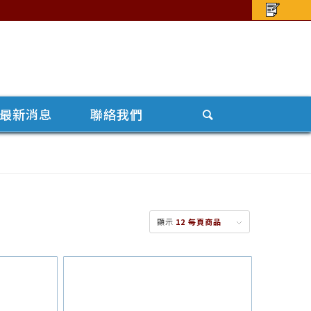
最新消息
聯絡我們
顯示
12 每頁商品