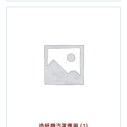
造紙機汽罩應用
(1)