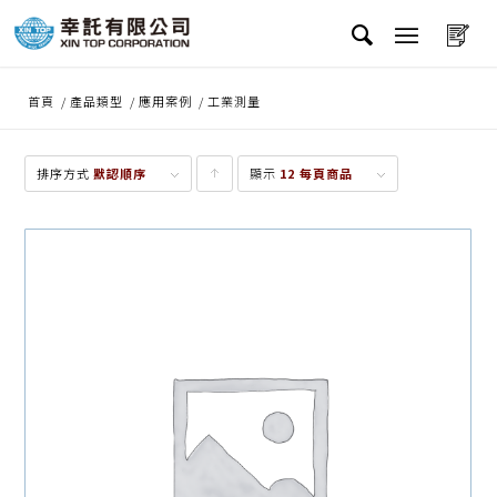
首頁
/
產品類型
/
應用案例
/
工業測量
排序方式
默認順序
顯示
點
12 每頁商品
擊升
序顯
示產
品