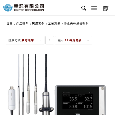
首頁
/
產品類型
/
應用案例
/
工業測量
/
流化床乾燥機監測
排序方式
默認順序
顯示
點
12 每頁商品
擊升
序顯
示產
品