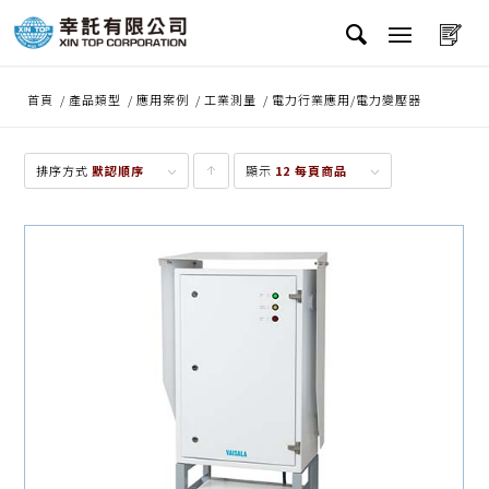
首頁
/
產品類型
/
應用案例
/
工業測量
/
電力行業應用/電力變壓器
排序方式
默認順序
顯示
點
12 每頁商品
擊升
序顯
示產
品