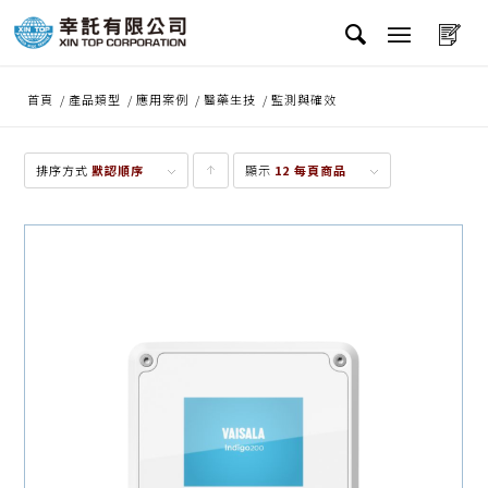
首頁
/
產品類型
/
應用案例
/
醫藥生技
/
監測與確效
排序方式
默認順序
顯示
點
12 每頁商品
擊升
序顯
示產
品