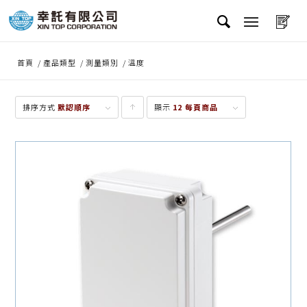
首頁
/
產品類型
/
測量類別
/
溫度
排序方式
默認順序
顯示
點
12 每頁商品
擊升
序顯
示產
品