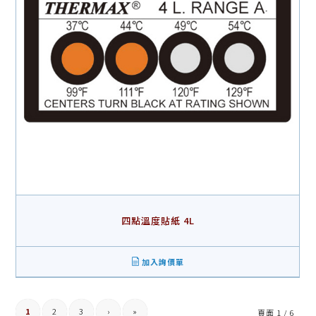
四點溫度貼紙 4L
加入詢價單
1
2
3
›
»
頁面 1 / 6