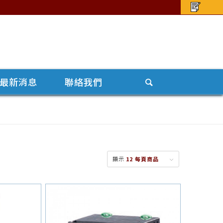
最新消息
聯絡我們
顯示
12 每頁商品