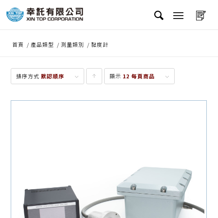
首頁
/
產品類型
/
測量類別
/
黏度計
排序方式
默認順序
顯示
點
12 每頁商品
擊升
序顯
示產
品