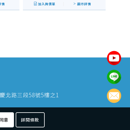
詳情
加入詢價單
顯示詳情
大同區重慶北路三段58號5樓之1
同意
詳閱條款