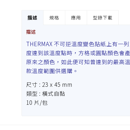
描述
規格
應用
型錄下載
描述
THERMAX 不可逆溫度變色貼紙上有
度達到該溫度點時，方格或圓點顏色會
原來之顏色，如此便可知曾達到的最高
款溫度範圍供選購。
尺寸 : 23 x 45 mm
類型 : 橫式自黏
10 片/包