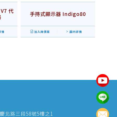
 V7 代
手持式顯示器 Indigo80
器
詳情
加入詢價單
顯示詳情
大同區重慶北路三段58號5樓之1