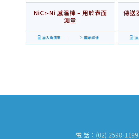
NiCr-Ni 感溫棒 – 用於表面
傳送器 
測量
加入詢價單
顯示詳情
加
電 話：(02) 2598-1