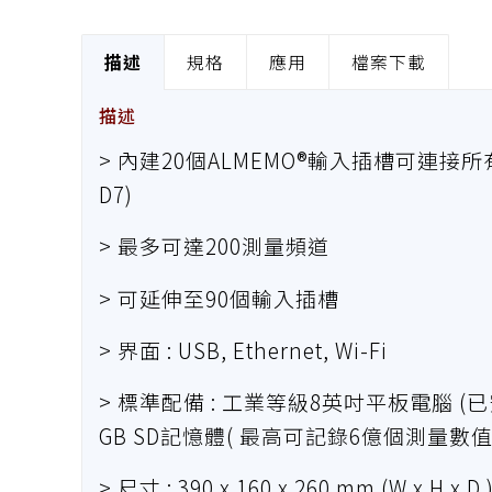
描述
規格
應用
檔案下載
描述
> 內建20個ALMEMO®輸入插槽可連接所有AL
D7)
> 最多可達200測量頻道
> 可延伸至90個輸入插槽
> 界面 : USB, Ethernet, Wi-Fi
> 標準配備 : 工業等級8英吋平板電腦 (已
GB SD記憶體( 最高可記錄6億個測量數值
> 尺寸 : 390 x 160 x 260 mm (W x H x D