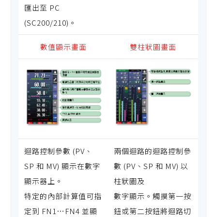
匯出至 PC
(SC200/210)。
數值顯示畫面
雙柱狀圖畫面
迴路控制參數 (PV、
兩個迴路的迴路控制參
SP 和 MV) 顯示在數字
數 (PV、SP 和 MV) 以
顯示器上。
柱狀圖及
特定的內部計算值可指
數字顯示。觸摸第一按
定到 FN1…FN4 並顯
鈕或第二按鈕將迴路切