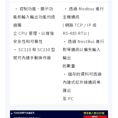
• 控制功能、顯示功
• 透過 Modbus 進行
能和輸入輸出功能均透
主機通訊
過獨
( 網路 TCP / IP 或
立 CPU 管理，以增強
RS-485 RTU )
安全性和可靠性
• 透過 NestBus 進行
• SC110 和 SC210 型
對等通訊以擴充輸入
號可內建手動操作器
輸出
的數量
• 儲存的資料可透過
內建式紅外線通訊埠
匯出
至 PC