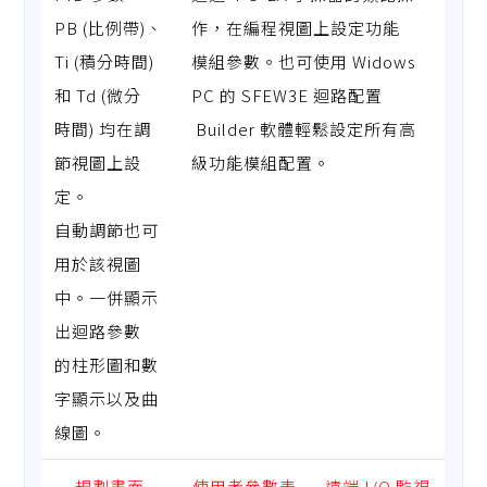
PB (比例帶)、
作，在編程視圖上設定功能
Ti (積分時間)
模組參數。也可使用 Widows
和 Td (微分
PC 的 SFEW3E 迴路配置
時間) 均在調
Builder 軟體輕鬆設定所有高
節視圖上設
級功能模組配置。
定。
自動調節也可
用於該視圖
中。一併顯示
出迴路參數
的柱形圖和數
字顯示以及曲
線圖。
規劃畫面
使用者參數表
遠端 I/O 監視