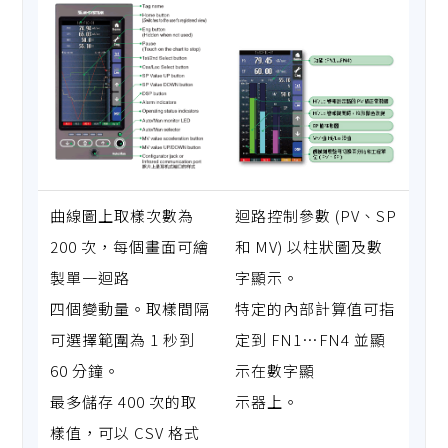
曲線圖上取樣次數為
迴路控制參數 (PV、SP
200 次，每個畫面可繪
和 MV) 以柱狀圖及數
製單一迴路
字顯示。
四個變動量。取樣間隔
特定的內部計算值可指
可選擇範圍為 1 秒到
定到 FN1…FN4 並顯
60 分鐘。
示在數字顯
最多儲存 400 次的取
示器上。
樣值，可以 CSV 格式