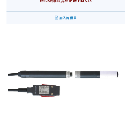
飽和鹽類濕度校正器 HMK15
加入詢價單