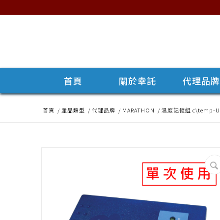
首頁
關於幸託
代理品
首頁
/
產品類型
/
代理品牌
/
MARATHON
/
溫度記憶組 c\temp-US