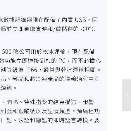
性乾冰數據記錄器現在配備了內置 USB，因
並立即獲取實時和/或儲存的 -80°C
500 強公司用於乾冰運輸，現在配備
 增強功能立即連接到您的 PC，而不必擔心
等級為 IP66，通常與乾冰運輸相關。
學品、藥品和超冷凍產品的運輸過程中測
冰運輸。
間、間隔、特殊指令的結束描述、報警
序列號和跟蹤號以及型號類型。預編程功
、日語、法語和德語的即時語言轉換。要