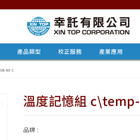
牌
產品類型
校正服務
產業應用
B-80 C
溫度記憶組 c\temp-U
品牌 :