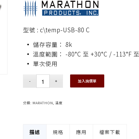
型號 : c\temp-USB-80 C
•
儲存容量： 8k
•
溫度範圍： -80°C 至 +30°C / -113°F 至
•
單次使用
加入詢價單
分類:
MARATHON
,
溫度
描述
規格
應用
檔案下載