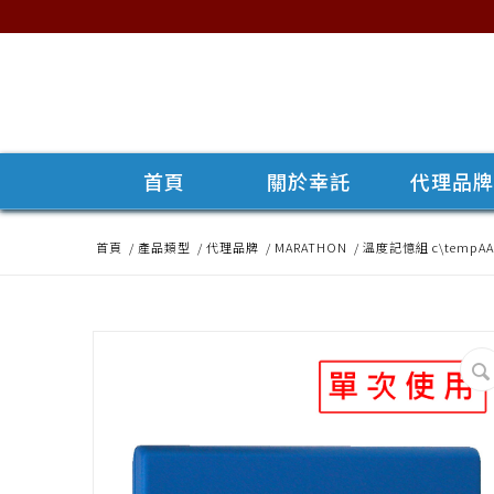
首頁
關於幸託
代理品
首頁
/
產品類型
/
代理品牌
/
MARATHON
/
溫度記憶組 c\tempAA D