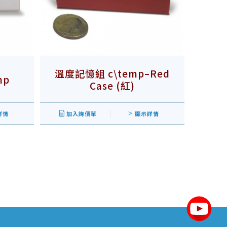
溫度記憶組 c\temp–Red
mp
Case (紅)
詳情
加入詢價單
顯示詳情