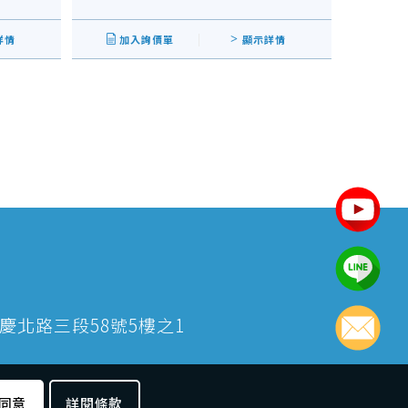
詳情
加入詢價單
顯示詳情
大同區重慶北路三段58號5樓之1
同意
詳閱條款