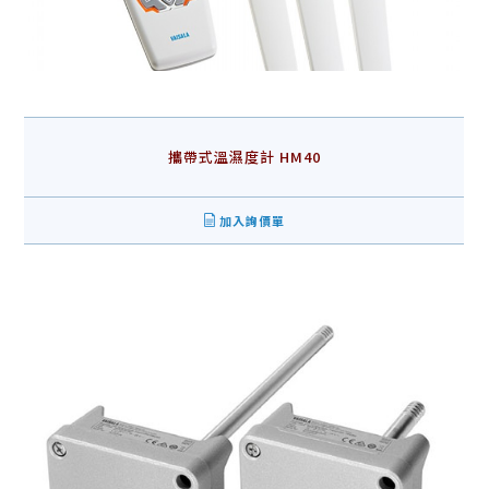
攜帶式溫濕度計 HM40
加入詢價單