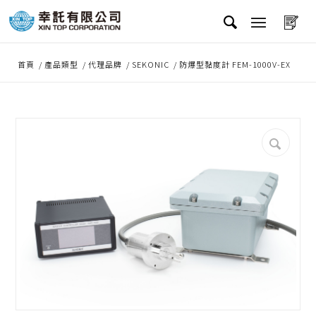
首頁
/
產品類型
/
代理品牌
/
SEKONIC
/
防爆型黏度計 FEM-1000V-EX