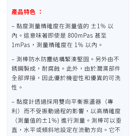
產品特色 ：
– 黏度測量精確度在測量值的 ±1％ 以
內。這意味著即使是 800mPas 甚至
1mPas，測量精確度在 1％ 以內。
– 測棒防水防塵結構緊湊堅固。另外由不
銹鋼製成，耐腐蝕。此外，由於潤濕部件
全部焊接，因此優於機密性和優異的可洗
性。
– 黏度計透過採用雙向平衡振盪器（專
利）而不受振動過程的影響，以高精確度
（測量值的±1％) 進行測量。測棒可以垂
直，水平或傾斜地設定在流動方向。它不