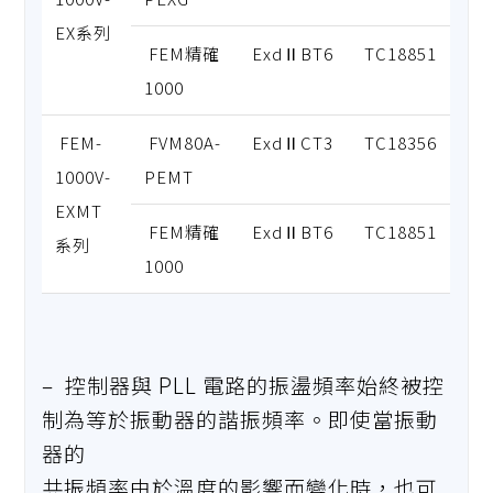
EX系列
FEM精確
ExdⅡBT6
TC18851
1000
FEM-
FVM80A-
ExdⅡCT3
TC18356
1000V-
PEMT
EXMT
FEM精確
ExdⅡBT6
TC18851
系列
1000
– 控制器與 PLL 電路的振盪頻率始終被控
制為等於振動器的諧振頻率。即使當振動
器的
共振頻率由於溫度的影響而變化時，也可