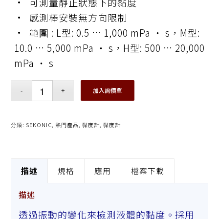
• 可測量靜止狀態下的黏度
• 感測棒安裝無方向限制
• 範圍 : L型: 0.5 … 1,000 mPa ‧ s，M型:
10.0 … 5,000 mPa ‧ s，H型: 500 … 20,000
mPa ‧ s
加入詢價單
分類:
SEKONIC
,
熱門產品
,
黏度計
,
黏度計
描述
規格
應用
檔案下載
描述
透過振動的變化來檢測液體的黏度。採用