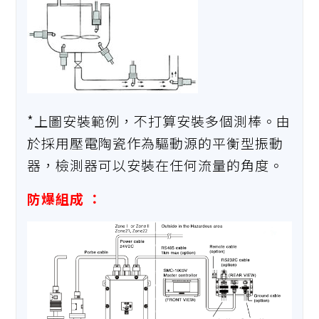
*上圖安裝範例，不打算安裝多個測棒。由
於採用壓電陶瓷作為驅動源的平衡型振動
器，檢測器可以安裝在任何流量的角度。
防爆組成 ：