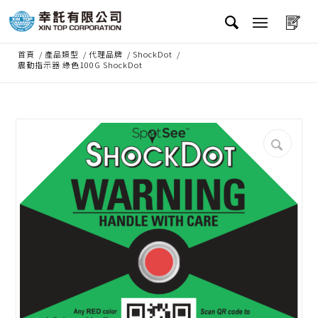
首頁
/
產品類型
/
代理品牌
/
ShockDot
/
震動指示器 綠色100G ShockDot