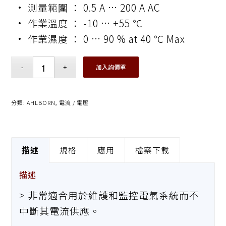
• 測量範圍 ： 0.5 A … 200 A AC
• 作業溫度 ： -10 … +55 ℃
• 作業濕度 ： 0 … 90 % at 40 ℃ Max
加入詢價單
分類:
AHLBORN
,
電流 / 電壓
描述
規格
應用
檔案下載
描述
> 非常適合用於維護和監控電氣系統而不
中斷其電流供應。