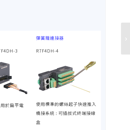
彈簧籠連接器
7F4DH-3
R7F4DH-4
使用標準的螺絲起子快速推入
器用於扁平電
橋接系統 : 可插拔式終端接線
。
盒