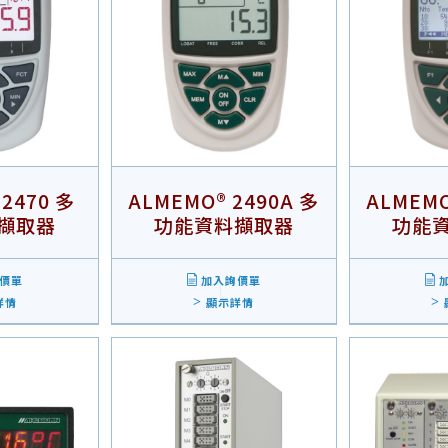
2470 多
ALMEMO® 2490A 多
ALMEMO
擷取器
功能資料擷取器
功能
價單
加入詢價單
加
詳情
顯示詳情