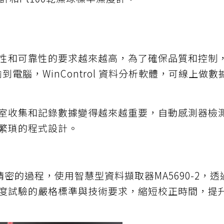
和可靠性的要求越來越高，為了確保品質和控制，配備
量值傳輸到電腦，WinControl 資料分析軟體，可
室收集和記錄數據變得越來越重要，自動感測器檢
繁瑣的程式設計。
精密的過程，使用智慧型資料擷取器MA5690-2，透
度試驗的嚴格標準與技術要求，縮短校正時間，提