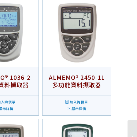
O® 1036-2
ALMEMO® 2450-1L
資料擷取器
多功能資料擷取器
入詢價單
加入詢價單
顯示詳情
顯示詳情