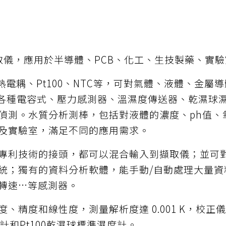
擷取儀，應用於半導體、PCB、化工、生技製藥、實
種熱電耦、Pt100、NTC等，可對氣體、液體、金
，包括各種電容式、壓力感測器、溫濕度傳送器、乾濕
偵測。水質分析測棒，包括對液體的濃度、ph值、
及實驗室，滿足不同的應用需求。
專利技術的接頭，都可以混合輸入到擷取儀；並可
統；獨有的資料分析軟體，能手動/自動處理大量資
轉速…等感測器。
度和線性度，測量解析度達 0.001 K，校正儀器系
度計和Pt100乾濕球標準濕度計。