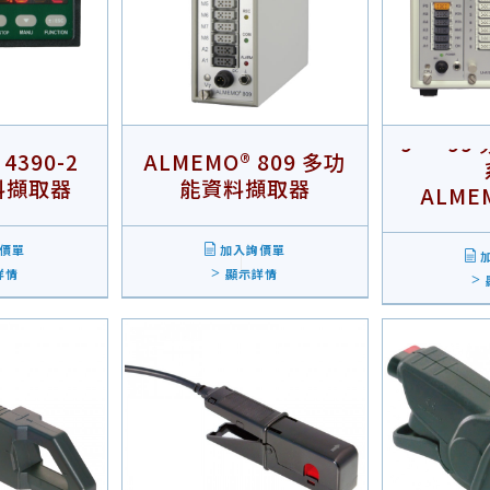
9 … 9
4390-2
ALMEMO® 809 多功
料擷取器
能資料擷取器
ALME
價單
加入詢價單
加
詳情
顯示詳情