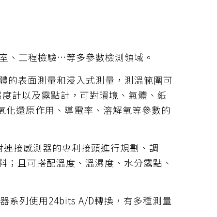
驗室、工程檢驗…等多參數檢測領域。
屬導體的表面測量和浸入式測量，測溫範圍可
球濕度計以及露點計，可對環境、氣體、紙
氧化還原作用、導電率、溶解氧等參數的
對連接感測器的專利接頭進行規劃、調
料；且可搭配溫度、溫濕度、水分露點、
列使用24bits A/D轉換，有多種測量