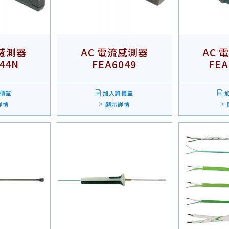
流感測器
AC 電流感測器
AC 
44N
FEA6049
FE
價單
加入詢價單
加
詳情
顯示詳情