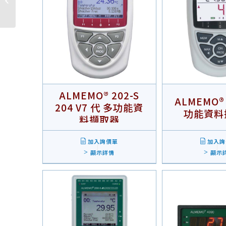
方案簡化培�...
ALMEMO® 202-S
ALMEMO® 
204 V7 代 多功能資
功能資料
料擷取器
加入詢價單
加入詢
顯示詳情
顯示